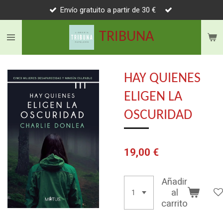
Envío gratuito a partir de 30 €
Ir
al
TRIBUNA
contenido
principal
HAY QUIENES
ELIGEN LA
OSCURIDAD
19,00 €
Añadir
al
carrito