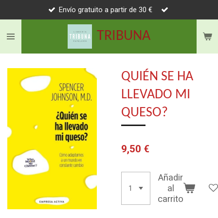
Envío gratuito a partir de 30 €
Ir
al
TRIBUNA
contenido
principal
QUIÉN SE HA
LLEVADO MI
QUESO?
9,50 €
Añadir
al
carrito