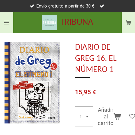
Envío gratuito a partir de 30 €
Ir
al
TRIBUNA
contenido
principal
DIARIO DE
GREG 16. EL
NÚMERO 1
15,95 €
Añadir
al
carrito