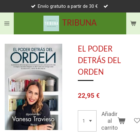
Envío gratuito a partir de 30 €
Ir
al
TRIBUNA
contenido
principal
EL PODER
DETRÁS DEL
ORDEN
22,95 €
Añadir
al
carrito