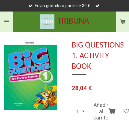
Envío gratuito a partir de 30 €
Ir
al
TRIBUNA
contenido
principal
BIG QUESTIONS
1. ACTIVITY
BOOK
28,04 €
Añadir
al
carrito