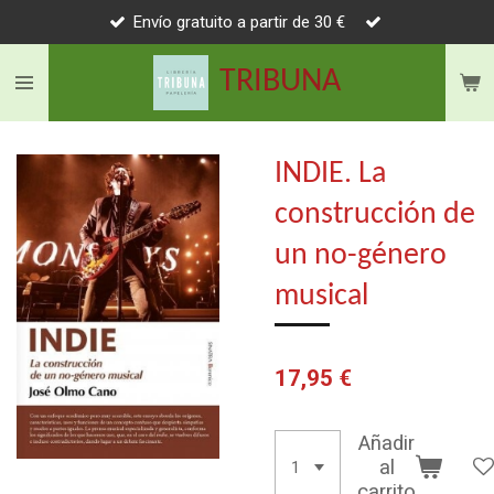
Envío gratuito a partir de 30 €
Ir
al
TRIBUNA
contenido
principal
INDIE. La
construcción de
un no-género
musical
17,95 €
Añadir
al
carrito