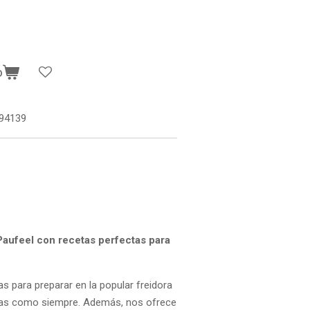
o
94139
Paufeel con recetas perfectas para
s para preparar en la popular freidora
ciosas como siempre. Además, nos ofrece