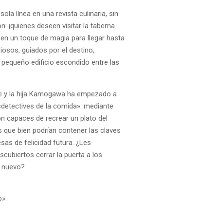
la línea en una revista culinaria, sin
n: ¡quienes deseen visitar la taberna
en un toque de magia para llegar hasta
riosos, guiados por el destino,
 pequeño edificio escondido entre las
re y la hija Kamogawa ha empezado a
detectives de la comida»: mediante
on capaces de recrear un plato del
s que bien podrían contener las claves
sas de felicidad futura. ¿Les
cubiertos cerrar la puerta a los
 nuevo?
o».