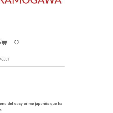
 KAMOGAWA
o
46001
eno del cosy crime japonés que ha
s