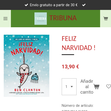
Envío gratuito a partir de 30 €
Ir
al
TRIBUNA
contenido
principal
FELIZ
NARVIDAD !
13,90 €
Añadir
al
carrito
Número de artículo: